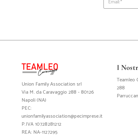
comunication a favore della Fondazione
professionale in pochi minuti 💁‍♀️🔥
Provala e
Santobono Pausilipon.
​Un grazie sincero a tutti i presenti: il
vostro calore è stato il dono più grande.
#sp
Continuare a sostenere chi ne ha più
bisogno è la nostra missione più bella!
#perte #solidarietà #glamour
​@TeamLeoCaravaggio @MaryDePompeis
@Box10
I Nostr
@FondazioneSantobonoPausilipon
@LaRiservaRooftop Ringraziamenti
Teamleo C
Beneficenza BeautyForGood
Union Family Association srl
288
Via M. da Caravaggio 288 - 80126
Parruccan
Napoli (NA)
PEC:
unionfamilyassociation@pecimprese.it
P.IVA 10728281212
REA: NA-1127295