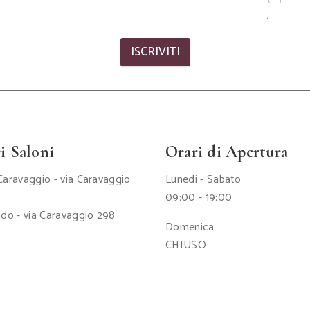
 senti la differenza già dal primo
comode rate senza interes
utilizzo!
commissioni
azzolapneumatica #haircare
#extensions #capellibelli #cap
ISCRIVITI
#capellisani
i Saloni
Orari di Apertura
aravaggio - via Caravaggio
Lunedi - Sabato
09:00 - 19:00
do - via Caravaggio 298
Domenica
CHIUSO