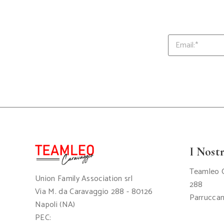
I Nostr
Teamleo C
Union Family Association srl
288
Via M. da Caravaggio 288 - 80126
Parruccan
Napoli (NA)
PEC: