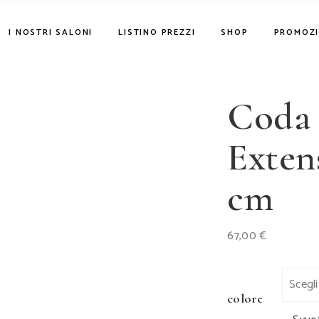
CURA DEI CAPELLI &
I NOSTRI SALONI
LISTINO PREZZI
SHOP
PROMOZI
STYLING
ASCIUGACAPELLI E
ACCESSORI
CURA DEI CAPELLI
Coda 
STYLING
PARRUCCANDO
ASCIUGACAPELLI 
MARCHI
Exten
ACCESSORI
PARRUCCANDO
cm
MARCHI
67,00
€
colore