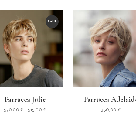
SALE
Parrucca Julie
Parrucca Adelaid
Il
Il
570,00
€
515,00
€
350,00
€
prezzo
prezzo
originale
attuale
era:
è:
570,00 €.
515,00 €.