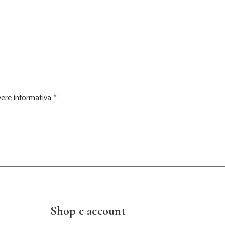
vere informativa
*
Shop e account