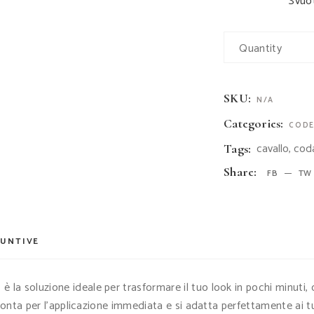
Svuo
Quantity
SKU:
N/A
Categories:
CODE
cavallo
,
cod
Tags:
Share:
FB
TW
IUNTIVE
a
è la soluzione ideale per trasformare il tuo look in pochi minuti
pronta per l’applicazione immediata e si adatta perfettamente ai t