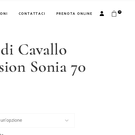
Salone Via Caravaggio
0
ONI
CONTATTACI
PRENOTA ONLINE
Parruccando
 &
Salone Via Caravaggio
di Cavallo
Parruccando
E
sion Sonia 70