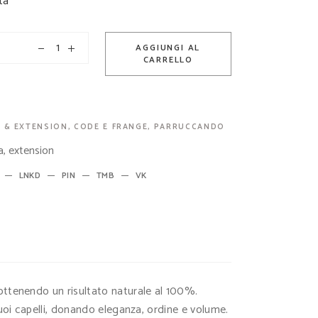
ta
AGGIUNGI AL
CARRELLO
 & EXTENSION
,
CODE E FRANGE
,
PARRUCCANDO
a
,
extension
LNKD
PIN
TMB
VK
, ottenendo un risultato naturale al 100%.
uoi capelli, donando eleganza, ordine e volume.