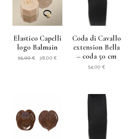
Elastico Capelli
Coda di Cavallo
logo Balmain
extension Bella
– coda 50 cm
Il
Il
55,00
€
38,00
€
prezzo
prezzo
originale
attuale
54,00
€
era:
è:
55,00 €.
38,00 €.