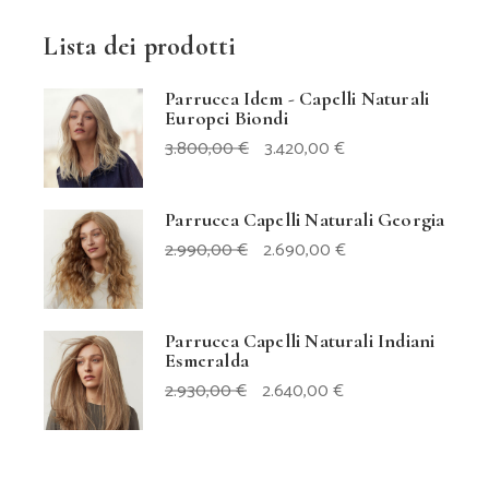
Lista dei prodotti
Parrucca Idem - Capelli Naturali
Europei Biondi
IL
IL
3.800,00
€
3.420,00
€
PREZZO
PREZZO
ORIGINALE
ATTUALE
ERA:
È:
3.800,00 €.
3.420,00 €.
Parrucca Capelli Naturali Georgia
IL
IL
2.990,00
€
2.690,00
€
PREZZO
PREZZO
ORIGINALE
ATTUALE
ERA:
È:
2.990,00 €.
2.690,00 €.
Parrucca Capelli Naturali Indiani
Esmeralda
IL
IL
2.930,00
€
2.640,00
€
PREZZO
PREZZO
ORIGINALE
ATTUALE
ERA:
È:
2.930,00 €.
2.640,00 €.