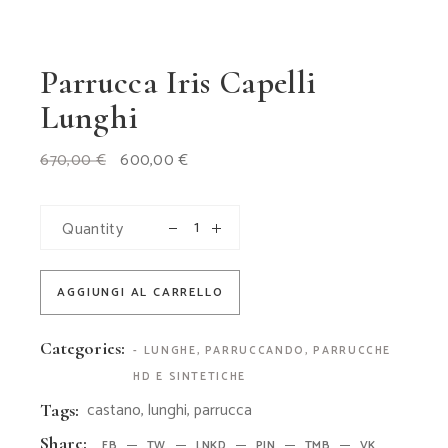
Parrucca Iris Capelli
Lunghi
Il
Il
670,00
€
600,00
€
prezzo
prezzo
originale
attuale
era:
è:
670,00 €.
600,00 €.
Quantity
AGGIUNGI AL CARRELLO
Categories:
- LUNGHE
,
PARRUCCANDO
,
PARRUCCHE
HD E SINTETICHE
castano
,
lunghi
,
parrucca
Tags:
Share:
FB
TW
LNKD
PIN
TMB
VK