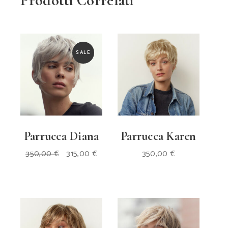
Prodotti Correlati
SALE
Parrucca Diana
Parrucca Karen
Il
Il
350,00
€
315,00
€
350,00
€
prezzo
prezzo
originale
attuale
era:
è:
350,00 €.
315,00 €.