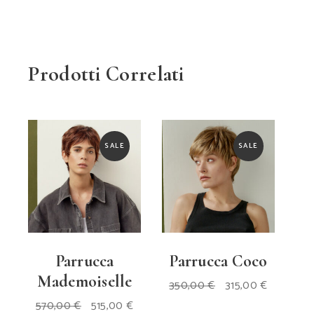
Prodotti Correlati
SALE
SALE
Parrucca
Parrucca Coco
Mademoiselle
Il
Il
350,00
€
315,00
€
prezzo
prezzo
Il
Il
originale
attuale
570,00
€
515,00
€
prezzo
prezzo