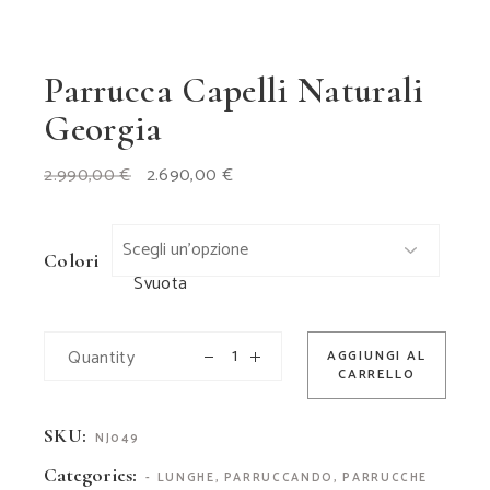
Parrucca Capelli Naturali
Georgia
Il
Il
2.990,00
€
2.690,00
€
prezzo
prezzo
originale
attuale
era:
è:
2.990,00 €.
2.690,00 €.
Colori
Svuota
Quantity
AGGIUNGI AL
CARRELLO
SKU:
NJ049
Categories:
- LUNGHE
,
PARRUCCANDO
,
PARRUCCHE