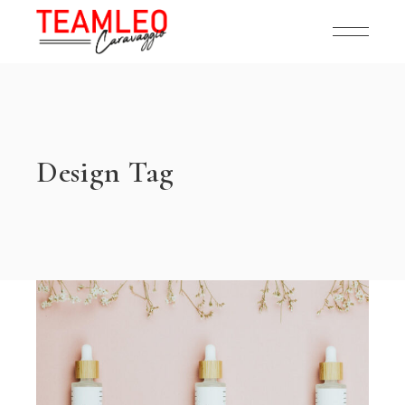
Skip
to
the
content
Design Tag