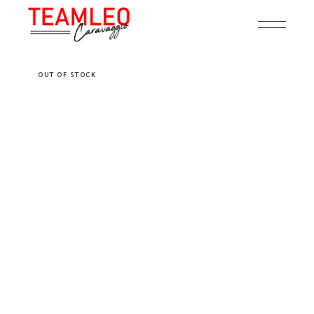
Skip
to
the
content
OUT OF STOCK