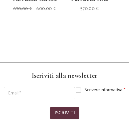
Il
Il
670,00
€
600,00
€
570,00
€
prezzo
prezzo
originale
attuale
era:
è:
670,00 €.
600,00 €.
Iscriviti alla newsletter
Scrivere informativa
*
ISCRIVITI