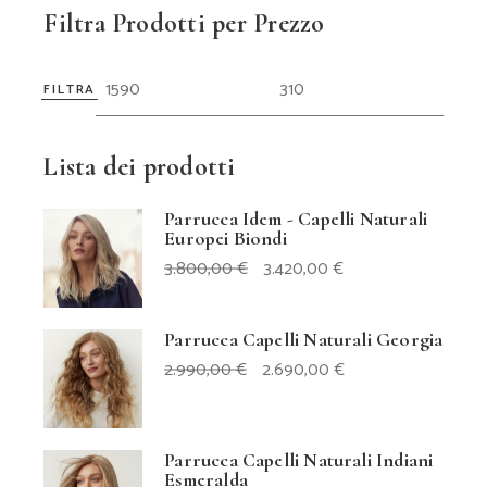
Filtra Prodotti per Prezzo
FILTRA
Prezz
Prezz
Min
Max
Lista dei prodotti
Parrucca Idem - Capelli Naturali
Europei Biondi
IL
IL
3.800,00
€
3.420,00
€
PREZZO
PREZZO
ORIGINALE
ATTUALE
ERA:
È:
3.800,00 €.
3.420,00 €.
Parrucca Capelli Naturali Georgia
IL
IL
2.990,00
€
2.690,00
€
PREZZO
PREZZO
ORIGINALE
ATTUALE
ERA:
È:
2.990,00 €.
2.690,00 €.
Parrucca Capelli Naturali Indiani
Esmeralda