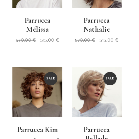
Parrucca
Parrucca
Mélissa
Nathalie
Il
Il
Il
Il
570,00
€
515,00
€
570,00
€
515,00
€
prezzo
prezzo
prezzo
prezzo
originale
attuale
originale
attuale
era:
è:
era:
è:
570,00 €.
515,00 €.
570,00 €.
515,00 €.
SALE
SALE
Parrucca Kim
Parrucca
Ballade
Il
Il