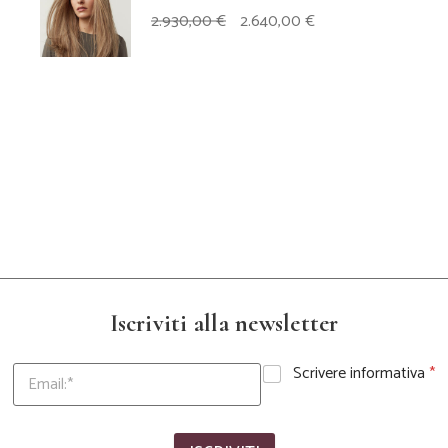
IL
IL
2.930,00
€
2.640,00
€
PREZZO
PREZZO
ORIGINALE
ATTUALE
ERA:
È:
2.930,00 €.
2.640,00 €.
Iscriviti alla newsletter
Scrivere informativa
*