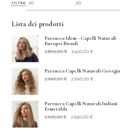
FILTRA
Prezz
Prezz
Min
Max
Lista dei prodotti
Parrucca Idem - Capelli Naturali
Europei Biondi
IL
IL
3.800,00
€
3.420,00
€
PREZZO
PREZZO
ORIGINALE
ATTUALE
ERA:
È:
3.800,00 €.
3.420,00 €.
Parrucca Capelli Naturali Georgia
IL
IL
2.990,00
€
2.690,00
€
PREZZO
PREZZO
ORIGINALE
ATTUALE
ERA:
È:
2.990,00 €.
2.690,00 €.
Parrucca Capelli Naturali Indiani
Esmeralda
IL
IL
2.930,00
€
2.640,00
€
PREZZO
PREZZO
ORIGINALE
ATTUALE
ERA:
È: