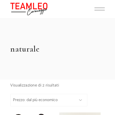
Skip
to
the
content
naturale
Prezzo:
Visualizzazione di 2 risultati
dal
più
economico