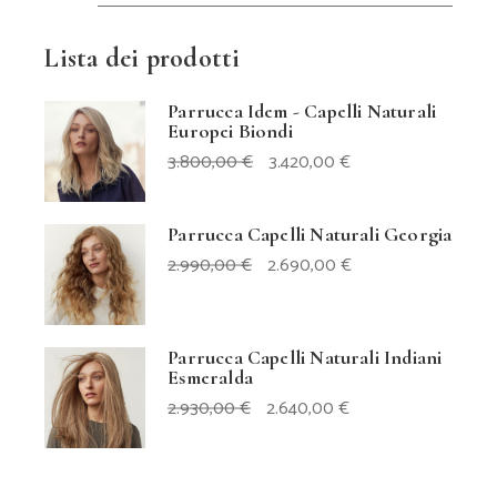
Min
Max
Lista dei prodotti
Parrucca Idem - Capelli Naturali
Europei Biondi
IL
IL
3.800,00
€
3.420,00
€
PREZZO
PREZZO
ORIGINALE
ATTUALE
ERA:
È:
3.800,00 €.
3.420,00 €.
Parrucca Capelli Naturali Georgia
IL
IL
2.990,00
€
2.690,00
€
PREZZO
PREZZO
ORIGINALE
ATTUALE
ERA:
È:
2.990,00 €.
2.690,00 €.
Parrucca Capelli Naturali Indiani
Esmeralda
IL
IL
2.930,00
€
2.640,00
€
PREZZO
PREZZO
ORIGINALE
ATTUALE
ERA:
È:
2.930,00 €.
2.640,00 €.