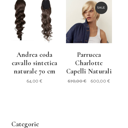
SALE
Andrea coda
Parrucca
cavallo sintetica
Charlotte
naturale 70 cm
Capelli Naturali
Il
Il
64,00
€
670,00
€
600,00
€
prezzo
prezzo
originale
attuale
era:
è:
670,00 €.
600,00 
Categorie