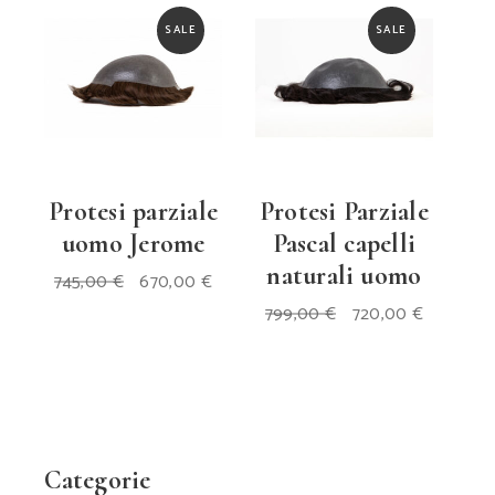
SALE
SALE
Protesi parziale
Protesi Parziale
uomo Jerome
Pascal capelli
naturali uomo
Il
Il
745,00
€
670,00
€
prezzo
prezzo
Il
Il
originale
attuale
799,00
€
720,00
€
prezzo
prezzo
era:
è:
originale
attuale
745,00 €.
670,00 €.
era:
è:
799,00 €.
720,00 €
Categorie