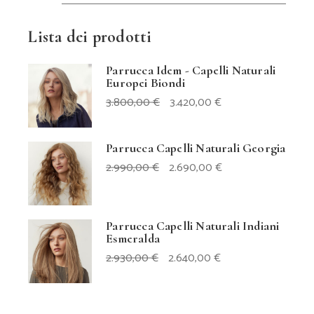
Min
Max
Lista dei prodotti
Parrucca Idem - Capelli Naturali
Europei Biondi
IL
IL
3.800,00
€
3.420,00
€
PREZZO
PREZZO
ORIGINALE
ATTUALE
ERA:
È:
3.800,00 €.
3.420,00 €.
Parrucca Capelli Naturali Georgia
IL
IL
2.990,00
€
2.690,00
€
PREZZO
PREZZO
ORIGINALE
ATTUALE
ERA:
È:
2.990,00 €.
2.690,00 €.
Parrucca Capelli Naturali Indiani
Esmeralda
IL
IL
2.930,00
€
2.640,00
€
PREZZO
PREZZO
ORIGINALE
ATTUALE
ERA:
È:
2.930,00 €.
2.640,00 €.