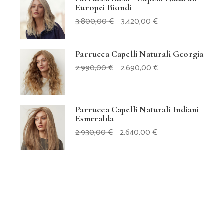
Europei Biondi
IL
IL
3.800,00
€
3.420,00
€
PREZZO
PREZZO
ORIGINALE
ATTUALE
ERA:
È:
3.800,00 €.
3.420,00 €.
Parrucca Capelli Naturali Georgia
IL
IL
2.990,00
€
2.690,00
€
PREZZO
PREZZO
ORIGINALE
ATTUALE
ERA:
È:
2.990,00 €.
2.690,00 €.
Parrucca Capelli Naturali Indiani
Esmeralda
IL
IL
2.930,00
€
2.640,00
€
PREZZO
PREZZO
ORIGINALE
ATTUALE
ERA:
È:
2.930,00 €.
2.640,00 €.