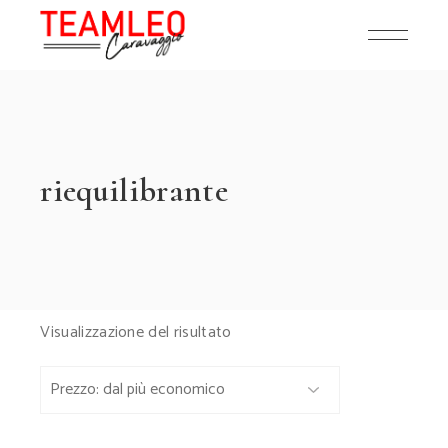
Skip
to
the
content
riequilibrante
Visualizzazione del risultato