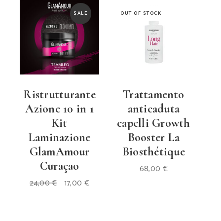
SALE
OUT OF STOCK
Ristrutturante
Trattamento
Azione 10 in 1
anticaduta
Kit
capelli Growth
Laminazione
Booster La
GlamAmour
Biosthétique
Curaçao
68,00
€
Il
Il
24,00
€
17,00
€
prezzo
prezzo
originale
attuale
era:
è:
24,00 €.
17,00 €.